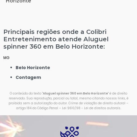
Horizonte
Principais regiões onde a Colibri
Entretenimento atende Aluguel
spinner 360 em Belo Horizonte:
MG
Belo Horizonte
Contagem
O conteúdo do texto "
Aluguel spinner 360 em Belo Horizonte
" é de direito
reservado. Sua reprodução, parcial ou total, mesmo citando nossos links, é
proibida sem a autorização do autor. Crime de violação de direito autoral –
artigo 184 do Código Penal –
Lei 9610/98 - Lei de direitos autorais
.