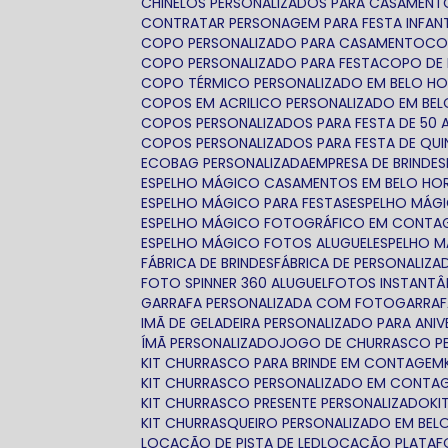
CHINELOS PERSONALIZADOS PARA CASAMEN
CONTRATAR PERSONAGEM PARA FESTA INFANT
COPO PERSONALIZADO PARA CASAMENTO
C
COPO PERSONALIZADO PARA FESTA
COPO DE
COPO TÉRMICO PERSONALIZADO EM BELO H
COPOS EM ACRILICO PERSONALIZADO EM BE
COPOS PERSONALIZADOS PARA FESTA DE 50 
COPOS PERSONALIZADOS PARA FESTA DE QUI
ECOBAG PERSONALIZADA
EMPRESA DE BRINDES
ESPELHO MÁGICO CASAMENTOS EM BELO HO
ESPELHO MÁGICO PARA FESTAS
ESPELHO MÁ
ESPELHO MÁGICO FOTOGRÁFICO EM CONTA
ESPELHO MÁGICO FOTOS ALUGUEL
ESPELHO 
FÁBRICA DE BRINDES
FÁBRICA DE PERSONALIZ
FOTO SPINNER 360 ALUGUEL
FOTOS INSTANTÂ
GARRAFA PERSONALIZADA COM FOTO
GARRA
IMÃ DE GELADEIRA PERSONALIZADO PARA ANIV
ÍMÃ PERSONALIZADO
JOGO DE CHURRASCO P
KIT CHURRASCO PARA BRINDE EM CONTAGEM
KIT CHURRASCO PERSONALIZADO EM CONTA
KIT CHURRASCO PRESENTE PERSONALIZADO
K
KIT CHURRASQUEIRO PERSONALIZADO EM BEL
LOCAÇÃO DE PISTA DE LED
LOCAÇÃO PLATAF