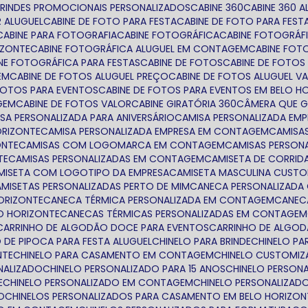
BRINDES PROMOCIONAIS PERSONALIZADOS
CABINE 360
CABINE 360 
R ALUGUEL
CABINE DE FOTO PARA FESTA
CABINE DE FOTO PARA FES
CABINE PARA FOTOGRAFIA
CABINE FOTOGRÁFICA
CABINE FOTOGRÁF
IZONTE
CABINE FOTOGRÁFICA ALUGUEL EM CONTAGEM
CABINE FO
INE FOTOGRÁFICA PARA FESTAS
CABINE DE FOTOS
CABINE DE FOTOS
EM
CABINE DE FOTOS ALUGUEL PREÇO
CABINE DE FOTOS ALUGUEL V
 FOTOS PARA EVENTOS
CABINE DE FOTOS PARA EVENTOS EM BELO H
GEM
CABINE DE FOTOS VALOR
CABINE GIRATÓRIA 360
CÂMERA QUE G
ISA PERSONALIZADA PARA ANIVERSÁRIO
CAMISA PERSONALIZADA EM
ORIZONTE
CAMISA PERSONALIZADA EMPRESA EM CONTAGEM
CAMIS
ONTE
CAMISAS COM LOGOMARCA EM CONTAGEM
CAMISAS PERSON
TE
CAMISAS PERSONALIZADAS EM CONTAGEM
CAMISETA DE CORRID
AMISETA COM LOGOTIPO DA EMPRESA
CAMISETA MASCULINA CUST
CAMISETAS PERSONALIZADAS PERTO DE MIM
CANECA PERSONALIZAD
HORIZONTE
CANECA TÉRMICA PERSONALIZADA EM CONTAGEM
CANE
LO HORIZONTE
CANECAS TÉRMICAS PERSONALIZADAS EM CONTAGEM
CARRINHO DE ALGODÃO DOCE PARA EVENTOS
CARRINHO DE ALGO
O DE PIPOCA PARA FESTA ALUGUEL
CHINELO PARA BRINDE
CHINELO P
NTE
CHINELO PARA CASAMENTO EM CONTAGEM
CHINELO CUSTOMI
ONALIZADO
CHINELO PERSONALIZADO PARA 15 ANOS
CHINELO PERSON
E
CHINELO PERSONALIZADO EM CONTAGEM
CHINELO PERSONALIZAD
O
CHINELOS PERSONALIZADOS PARA CASAMENTO EM BELO HORIZON