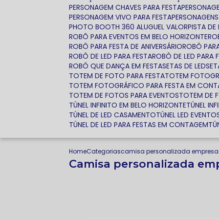
PERSONAGEM CHAVES PARA FESTA
PERSONAG
PERSONAGEM VIVO PARA FESTA
PERSONAGENS 
PHOTO BOOTH 360 ALUGUEL VALOR
PISTA D
ROBÔ PARA EVENTOS EM BELO HORIZONTE
R
ROBÔ PARA FESTA DE ANIVERSÁRIO
ROBÔ PAR
ROBÔ DE LED PARA FESTA
ROBÔ DE LED PARA 
ROBÔ QUE DANÇA EM FESTA
SETAS DE LED
SE
TOTEM DE FOTO PARA FESTA
TOTEM FOTOGR
TOTEM FOTOGRÁFICO PARA FESTA EM CON
TOTEM DE FOTOS PARA EVENTOS
TOTEM DE 
TÚNEL INFINITO EM BELO HORIZONTE
TÚNEL I
TÚNEL DE LED CASAMENTO
TÚNEL LED EVENTO
TÚNEL DE LED PARA FESTAS EM CONTAGEM
T
Home
Categorias
camisa personalizada empres
Camisa personalizada e