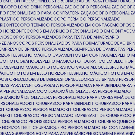
TO EM CONTAGEM
CHINELOS PERSONALIZADOS PARA FORMATURA
C
IL
COPO LONG DRINK PERSONALIZADO
COPO PERSONALIZADO
COP
OPO PERSONALIZADO PARA CONFRATERNIZAÇÃO
COPO PERSONALIZ
 PLASTICO PERSONALIZADO
COPO TÉRMICO PERSONALIZADO
ORIZONTE
COPO TÉRMICO PERSONALIZADO EM CONTAGEM
COPOS 
LO HORIZONTE
COPOS EM ACRILICO PERSONALIZADO EM CONTAGE
ANOS
COPOS PERSONALIZADOS PARA FESTA DE ANIVERSÁRIO
NZE ANOS
COPOS PERSONALIZADOS PARA FORMATURA
ECOBAG BRI
EMPRESA DE BRINDES PERSONALIZADOS
EMPRESA DE CAMISETAS PE
RIZONTE
ESPELHO MÁGICO CASAMENTOS EM CONTAGEM
ESPELHO 
GICO FOTOGRÁFICO
ESPELHO MÁGICO FOTOGRÁFICO EM BELO HOR
GEM
ESPELHO MÁGICO FOTOGRÁFICO VALOR ALUGUEL
ESPELHO MÁ
MÁGICO FOTOS EM BELO HORIZONTE
ESPELHO MÁGICO FOTOS EM 
ADOS
FORNECEDORES DE BRINDES
FORNECEDORES DE BRINDES PERSO
NEAS PARA EVENTOS
GARRAFA PERSONALIZADA PARA BRINDE
GARRA
FA PERSONALIZADA COM LOGO
IMÃ DE GELADEIRA PERSONALIZADO
ERSÁRIO
ÍMÃ DE GELADEIRA PERSONALIZADO PARA EMPRESA
IMÃ DE 
ERSONALIZADO
KIT CHURRASCO PARA BRINDE
KIT CHURRASCO PARA 
KIT CHURRASCO PERSONALIZADO
KIT CHURRASCO PERSONALIZADO 
GEM
KIT CHURRASCO PERSONALIZADO EMPRESA
KIT DE CHURRASCO
IT CHURRASCO PROFISSIONAL PERSONALIZADO
KIT CHURRASQUEIRO
O HORIZONTE
KIT CHURRASQUEIRO PERSONALIZADO EM CONTAGEM
ORMA 360
PERSONAGEM PARA ANIVERSÁRIO
PERSONAGEM PARA ANIV