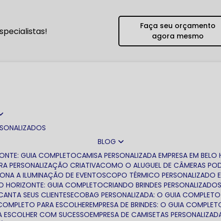
Faça seu orçamento
pecialistas!
agora mesmo
RSONALIZADOS
BLOG
ZONTE: GUIA COMPLETO
CAMISA PERSONALIZADA EMPRESA EM BELO
RA PERSONALIZAÇÃO CRIATIVA
COMO O ALUGUEL DE CÂMERAS PODE
IONA A ILUMINAÇÃO DE EVENTOS
COPO TÉRMICO PERSONALIZADO 
LO HORIZONTE: GUIA COMPLETO
CRIANDO BRINDES PERSONALIZADO
CANTA SEUS CLIENTES
ECOBAG PERSONALIZADA: O GUIA COMPLETO
A COMPLETO PARA ESCOLHER
EMPRESA DE BRINDES: O GUIA COMPLET
ARA ESCOLHER COM SUCESSO
EMPRESA DE CAMISETAS PERSONALIZAD