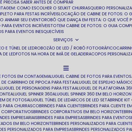
Ê PRECISA SABER ANTES DE COMPRAR
ONTAGEM: COMO ESCOLHER O SEU
KIT CHURRASQUEIRO PERSONALIZ
LETO PARA FESTAS INCRÍVEIS
LOCAÇÃO DE CABINE DE FOTOS: O 
O ANIMAR SEU EVENTO
ROBÔ QUE DANÇA EM FESTA: O QUE VOCÊ 
 PARA EVENTOS INCRÍVEIS
TOTEM CABINE DE FOTOS: O GUIA COMP
OS PARA EVENTOS INESQUECÍVEIS
SERVIÇOS
O E TÚNEL DE LED
ROBOZÃO DE LED / ROBÔ FOTOGRÁFICO
CARRI
TA DE LED
FOTOS NA HORA DE IMÃ DE GELADEIRA
COPOS PERSONALI
 DE FOTOS EM CONTAGEM
ALUGUEL CABINE DE FOTOS PARA EVENTOS
L DE CARRINHO DE PIPOCA PARA FESTA
ALUGUEL DE ESPELHO MÁGIC
ALUGUEL DE PERSONAGENS PARA FESTA
ALUGUEL DE PLATAFORMA 36
ZONTE
ALUGUEL SPINNER 360
ALUGUEL SPINNER 360 EM BELO HORIZON
TEM DE FOTOS
ALUGUEL TÚNEL DE LED
ARCOS DE LED SETA
BRINDE K
DES PARA CHURRASCO
BRINDES PARA CLIENTE
BRINDES PARA CLIENTE 
ES CORPORATIVOS
BRINDES CORPORATIVOS EM BELO HORIZONTE
BR
RINDES EMPRESARIAIS
BRINDES PARA EMPRESAS
BRINDES PARA EVENTOS
IZADOS EM BELO HORIZONTE
BRINDES PERSONALIZADOS PARA CLIENT
NDES PERSONALIZADOS PARA EMPRESAS
BRINDES PERSONALIZADOS P