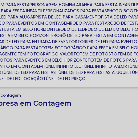
EM PARA FESTA
PERSONAGEM HOMEM ARANHA PARA FESTA INFANTIL
PARA FESTA INFANTIL
PERSONALIZADOS PARA FESTAS
PHOTO BOOTH
E LED PARA ALUGAR
PISTA DE LED PARA CASAMENTO
PISTA DE LED PA
OBÔ PARA EVENTOS EM CONTAGEM
ROBÔ PARA FESTA
ROBÔ DE FEST
A FESTA EM BELO HORIZONTE
ROBÔ DE LED
ROBÔ DE LED EM BELO H
FESTA EM BELO HORIZONTE
ROBÔ DE LED PARA FESTA EM CONTAGE
TAS DE LED PARA ENTRADA DE EVENTOS
TORRES DE LED PARA EVENTO
ÁFICO PARA FESTA
TOTEM FOTOGRÁFICO PARA FESTA EM BELO HO
TAGEM
TOTEM FOTOGRÁFICO VALOR
TOTEM DE FOTOS
TOTEM DE 
FOTOS PARA EVENTOS EM BELO HORIZONTE
TOTEM DE FOTOS PAR
NFINITO EM CONTAGEM
TÚNEL INFINITO LED
TÚNEL INFINITO VALOR
TÚNE
S
TÚNEL DE LED PARA FESTAS
TÚNEL DE LED PARA FESTAS ALUGUEL
TÚ
ÚNEL DE LED LOCAÇÃO
TÚNEL DE LED PREÇO
a contagem
mpresa em Contagem