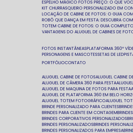
ESPELHO MÁGICO FOTOS PREÇO: O QUE VOC
KIT CHURRASQUEIRO PERSONALIZADO EM C
LOCAÇÃO DE CABINE DE FOTOS: O GUIA COMP
ROBÔ QUE DANÇA EM FESTA: DESCUBRA COM
TOTEM CABINE DE FOTOS: O GUIA COMPLETO
VANTAGENS DO ALUGUEL DE CABINES DE FOT
FOTOS INSTANTÂNEAS
PLATAFORMA 360º VÍDE
PERSONAGENS E MASCOTES
SETAS DE LED
PIS
PORTFÓLIO
CONTATO
ALUGUEL CABINE DE FOTOS
ALUGUEL CABINE
ALUGUEL DE CÂMERA 360 PARA FESTA
ALUGUE
ALUGUEL DE MAQUINA DE FOTOS PARA FESTA
ALUGUEL DE PLATAFORMA 360 EM BELO HORI
ALUGUEL TOTEM FOTOGRÁFICO
ALUGUEL TO
BRINDE PERSONALIZADO PARA CLIENTES
BRIN
BRINDES PARA CLIENTE EM CONTAGEM
BRIND
BRINDES CORPORATIVOS PERSONALIZADOS
B
BRINDES PERSONALIZADOS
BRINDES PERSONAL
BRINDES PERSONALIZADOS PARA EMPRESA
BRI