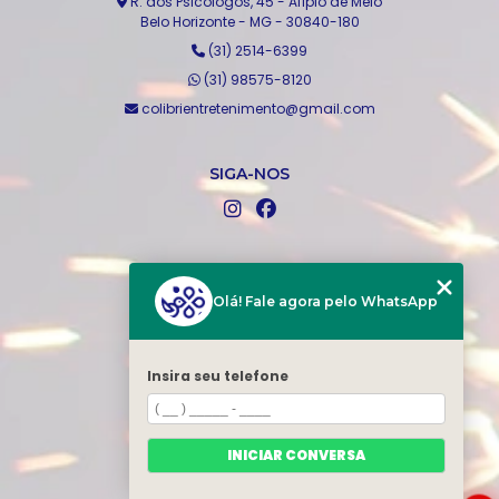
R. dos Psicólogos, 45 - Alípio de Melo
Belo Horizonte - MG - 30840-180
(31) 2514-6399
(31) 98575-8120
colibrientretenimento@gmail.com
SIGA-NOS
MENU
Home
Olá! Fale agora pelo WhatsApp
Quem somos
Produtos
Insira seu telefone
Blog
Serviços
Portfólio
INICIAR CONVERSA
Contato