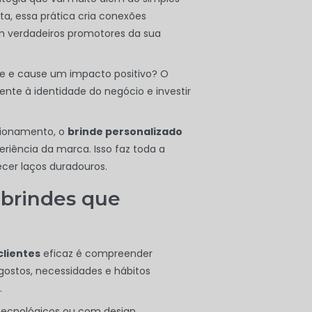
a, essa prática cria conexões
m verdadeiros promotores da sua
e e cause um impacto positivo? O
ente à identidade do negócio e investir
cionamento, o
brinde personalizado
riência da marca. Isso faz toda a
cer laços duradouros.
 brindes que
clientes
eficaz é compreender
ostos, necessidades e hábitos
.
 tecnológicos ou com design