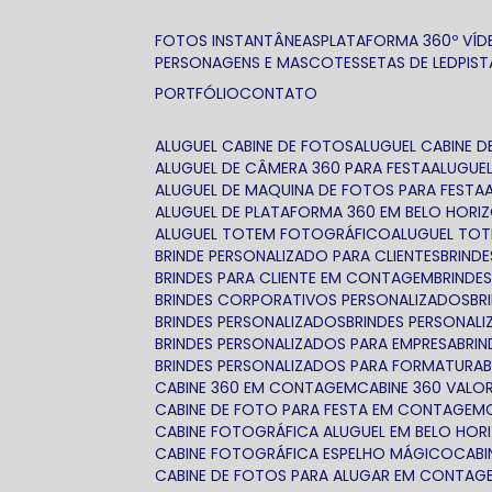
FOTOS INSTANTÂNEAS
PLATAFORMA 360º VÍDE
PERSONAGENS E MASCOTES
SETAS DE LED
PIS
PORTFÓLIO
CONTATO
ALUGUEL CABINE DE FOTOS
ALUGUEL CABINE
ALUGUEL DE CÂMERA 360 PARA FESTA
ALUGUE
ALUGUEL DE MAQUINA DE FOTOS PARA FESTA
ALUGUEL DE PLATAFORMA 360 EM BELO HORI
ALUGUEL TOTEM FOTOGRÁFICO
ALUGUEL TO
BRINDE PERSONALIZADO PARA CLIENTES
BRIN
BRINDES PARA CLIENTE EM CONTAGEM
BRIND
BRINDES CORPORATIVOS PERSONALIZADOS
B
BRINDES PERSONALIZADOS
BRINDES PERSONAL
BRINDES PERSONALIZADOS PARA EMPRESA
BRI
BRINDES PERSONALIZADOS PARA FORMATURA
CABINE 360 EM CONTAGEM
CABINE 360 VALO
CABINE DE FOTO PARA FESTA EM CONTAGEM
CABINE FOTOGRÁFICA ALUGUEL EM BELO HOR
CABINE FOTOGRÁFICA ESPELHO MÁGICO
CAB
CABINE DE FOTOS PARA ALUGAR EM CONTAG