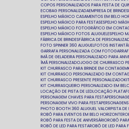
COPOS PERSONALIZADOS PARA FESTA DE QUI
ECOBAG PERSONALIZADA
EMPRESA DE BRINDES
ESPELHO MÁGICO CASAMENTOS EM BELO HO
ESPELHO MÁGICO PARA FESTAS
ESPELHO MÁ
ESPELHO MÁGICO FOTOGRÁFICO EM CONTA
ESPELHO MÁGICO FOTOS ALUGUEL
ESPELHO 
FÁBRICA DE BRINDES
FÁBRICA DE PERSONALIZ
FOTO SPINNER 360 ALUGUEL
FOTOS INSTANTÂ
GARRAFA PERSONALIZADA COM FOTO
GARRA
IMÃ DE GELADEIRA PERSONALIZADO PARA ANIV
ÍMÃ PERSONALIZADO
JOGO DE CHURRASCO P
KIT CHURRASCO PARA BRINDE EM CONTAGEM
KIT CHURRASCO PERSONALIZADO EM CONTA
KIT CHURRASCO PRESENTE PERSONALIZADO
K
KIT CHURRASQUEIRO PERSONALIZADO EM BEL
LOCAÇÃO DE PISTA DE LED
LOCAÇÃO PLATAF
PERSONAGEM CHAVES PARA FESTA
PERSONAG
PERSONAGEM VIVO PARA FESTA
PERSONAGENS 
PHOTO BOOTH 360 ALUGUEL VALOR
PISTA D
ROBÔ PARA EVENTOS EM BELO HORIZONTE
R
ROBÔ PARA FESTA DE ANIVERSÁRIO
ROBÔ PAR
ROBÔ DE LED PARA FESTA
ROBÔ DE LED PARA 