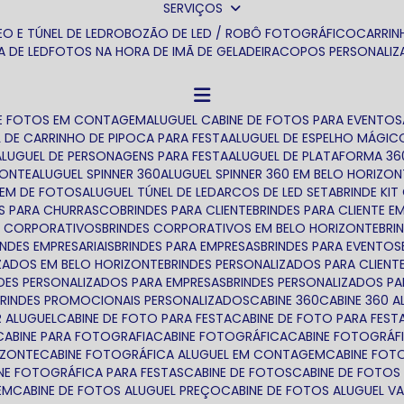
SERVIÇOS
O E TÚNEL DE LED
ROBOZÃO DE LED / ROBÔ FOTOGRÁFICO
CARRI
TA DE LED
FOTOS NA HORA DE IMÃ DE GELADEIRA
COPOS PERSONALI
 DE FOTOS EM CONTAGEM
ALUGUEL CABINE DE FOTOS PARA EVENTOS
L DE CARRINHO DE PIPOCA PARA FESTA
ALUGUEL DE ESPELHO MÁGIC
ALUGUEL DE PERSONAGENS PARA FESTA
ALUGUEL DE PLATAFORMA 36
ZONTE
ALUGUEL SPINNER 360
ALUGUEL SPINNER 360 EM BELO HORIZON
TEM DE FOTOS
ALUGUEL TÚNEL DE LED
ARCOS DE LED SETA
BRINDE K
DES PARA CHURRASCO
BRINDES PARA CLIENTE
BRINDES PARA CLIENTE 
ES CORPORATIVOS
BRINDES CORPORATIVOS EM BELO HORIZONTE
BR
RINDES EMPRESARIAIS
BRINDES PARA EMPRESAS
BRINDES PARA EVENTOS
IZADOS EM BELO HORIZONTE
BRINDES PERSONALIZADOS PARA CLIENT
NDES PERSONALIZADOS PARA EMPRESAS
BRINDES PERSONALIZADOS P
BRINDES PROMOCIONAIS PERSONALIZADOS
CABINE 360
CABINE 360 
R ALUGUEL
CABINE DE FOTO PARA FESTA
CABINE DE FOTO PARA FES
CABINE PARA FOTOGRAFIA
CABINE FOTOGRÁFICA
CABINE FOTOGRÁF
IZONTE
CABINE FOTOGRÁFICA ALUGUEL EM CONTAGEM
CABINE FO
INE FOTOGRÁFICA PARA FESTAS
CABINE DE FOTOS
CABINE DE FOTOS
EM
CABINE DE FOTOS ALUGUEL PREÇO
CABINE DE FOTOS ALUGUEL V