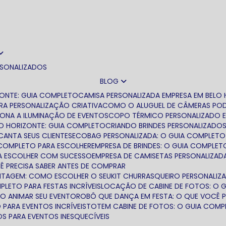
RSONALIZADOS
BLOG
ZONTE: GUIA COMPLETO
CAMISA PERSONALIZADA EMPRESA EM BELO
RA PERSONALIZAÇÃO CRIATIVA
COMO O ALUGUEL DE CÂMERAS PODE
IONA A ILUMINAÇÃO DE EVENTOS
COPO TÉRMICO PERSONALIZADO 
LO HORIZONTE: GUIA COMPLETO
CRIANDO BRINDES PERSONALIZADO
CANTA SEUS CLIENTES
ECOBAG PERSONALIZADA: O GUIA COMPLETO
A COMPLETO PARA ESCOLHER
EMPRESA DE BRINDES: O GUIA COMPLET
ARA ESCOLHER COM SUCESSO
EMPRESA DE CAMISETAS PERSONALIZAD
Ê PRECISA SABER ANTES DE COMPRAR
ONTAGEM: COMO ESCOLHER O SEU
KIT CHURRASQUEIRO PERSONALIZ
LETO PARA FESTAS INCRÍVEIS
LOCAÇÃO DE CABINE DE FOTOS: O 
O ANIMAR SEU EVENTO
ROBÔ QUE DANÇA EM FESTA: O QUE VOCÊ 
 PARA EVENTOS INCRÍVEIS
TOTEM CABINE DE FOTOS: O GUIA COMP
OS PARA EVENTOS INESQUECÍVEIS