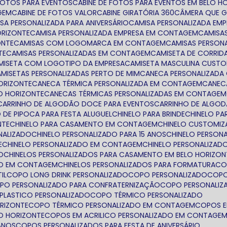
 FOTOS PARA EVENTOS
CABINE DE FOTOS PARA EVENTOS EM BELO H
GEM
CABINE DE FOTOS VALOR
CABINE GIRATÓRIA 360
CÂMERA QUE G
ISA PERSONALIZADA PARA ANIVERSÁRIO
CAMISA PERSONALIZADA EM
ORIZONTE
CAMISA PERSONALIZADA EMPRESA EM CONTAGEM
CAMIS
ONTE
CAMISAS COM LOGOMARCA EM CONTAGEM
CAMISAS PERSON
TE
CAMISAS PERSONALIZADAS EM CONTAGEM
CAMISETA DE CORRID
AMISETA COM LOGOTIPO DA EMPRESA
CAMISETA MASCULINA CUST
CAMISETAS PERSONALIZADAS PERTO DE MIM
CANECA PERSONALIZAD
HORIZONTE
CANECA TÉRMICA PERSONALIZADA EM CONTAGEM
CANE
LO HORIZONTE
CANECAS TÉRMICAS PERSONALIZADAS EM CONTAGEM
CARRINHO DE ALGODÃO DOCE PARA EVENTOS
CARRINHO DE ALGO
O DE PIPOCA PARA FESTA ALUGUEL
CHINELO PARA BRINDE
CHINELO P
NTE
CHINELO PARA CASAMENTO EM CONTAGEM
CHINELO CUSTOMI
ONALIZADO
CHINELO PERSONALIZADO PARA 15 ANOS
CHINELO PERSON
E
CHINELO PERSONALIZADO EM CONTAGEM
CHINELO PERSONALIZAD
O
CHINELOS PERSONALIZADOS PARA CASAMENTO EM BELO HORIZON
TO EM CONTAGEM
CHINELOS PERSONALIZADOS PARA FORMATURA
C
IL
COPO LONG DRINK PERSONALIZADO
COPO PERSONALIZADO
COP
OPO PERSONALIZADO PARA CONFRATERNIZAÇÃO
COPO PERSONALIZ
 PLASTICO PERSONALIZADO
COPO TÉRMICO PERSONALIZADO
ORIZONTE
COPO TÉRMICO PERSONALIZADO EM CONTAGEM
COPOS 
LO HORIZONTE
COPOS EM ACRILICO PERSONALIZADO EM CONTAGE
ANOS
COPOS PERSONALIZADOS PARA FESTA DE ANIVERSÁRIO