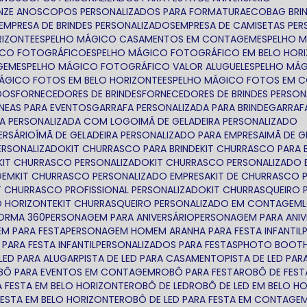
NZE ANOS
COPOS PERSONALIZADOS PARA FORMATURA
ECOBAG BRI
EMPRESA DE BRINDES PERSONALIZADOS
EMPRESA DE CAMISETAS PE
RIZONTE
ESPELHO MÁGICO CASAMENTOS EM CONTAGEM
ESPELHO 
GICO FOTOGRÁFICO
ESPELHO MÁGICO FOTOGRÁFICO EM BELO HOR
GEM
ESPELHO MÁGICO FOTOGRÁFICO VALOR ALUGUEL
ESPELHO MÁ
MÁGICO FOTOS EM BELO HORIZONTE
ESPELHO MÁGICO FOTOS EM 
ADOS
FORNECEDORES DE BRINDES
FORNECEDORES DE BRINDES PERSO
NEAS PARA EVENTOS
GARRAFA PERSONALIZADA PARA BRINDE
GARRA
FA PERSONALIZADA COM LOGO
IMÃ DE GELADEIRA PERSONALIZADO
ERSÁRIO
ÍMÃ DE GELADEIRA PERSONALIZADO PARA EMPRESA
IMÃ DE 
ERSONALIZADO
KIT CHURRASCO PARA BRINDE
KIT CHURRASCO PARA 
KIT CHURRASCO PERSONALIZADO
KIT CHURRASCO PERSONALIZADO 
GEM
KIT CHURRASCO PERSONALIZADO EMPRESA
KIT DE CHURRASCO
IT CHURRASCO PROFISSIONAL PERSONALIZADO
KIT CHURRASQUEIRO
O HORIZONTE
KIT CHURRASQUEIRO PERSONALIZADO EM CONTAGEM
ORMA 360
PERSONAGEM PARA ANIVERSÁRIO
PERSONAGEM PARA ANIV
EM PARA FESTA
PERSONAGEM HOMEM ARANHA PARA FESTA INFANTIL
PARA FESTA INFANTIL
PERSONALIZADOS PARA FESTAS
PHOTO BOOTH
E LED PARA ALUGAR
PISTA DE LED PARA CASAMENTO
PISTA DE LED PA
OBÔ PARA EVENTOS EM CONTAGEM
ROBÔ PARA FESTA
ROBÔ DE FEST
A FESTA EM BELO HORIZONTE
ROBÔ DE LED
ROBÔ DE LED EM BELO H
FESTA EM BELO HORIZONTE
ROBÔ DE LED PARA FESTA EM CONTAGE