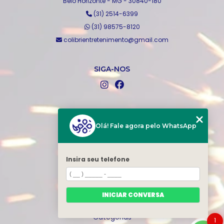
Belo Horizonte - MG - 30840-180
(31) 2514-6399
(31) 98575-8120
colibrientretenimento@gmail.com
SIGA-NOS
MENU
Home
Olá! Fale agora pelo WhatsApp
Quem somos
Produtos
Insira seu telefone
Blog
Serviços
Portfólio
INICIAR CONVERSA
Contato
Categorias
1