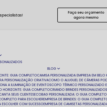
Faça seu orçamento
pecialistas!
agora mesmo
RSONALIZADOS
BLOG
ZONTE: GUIA COMPLETO
CAMISA PERSONALIZADA EMPRESA EM BELO
RA PERSONALIZAÇÃO CRIATIVA
COMO O ALUGUEL DE CÂMERAS PODE
IONA A ILUMINAÇÃO DE EVENTOS
COPO TÉRMICO PERSONALIZADO 
LO HORIZONTE: GUIA COMPLETO
CRIANDO BRINDES PERSONALIZADO
CANTA SEUS CLIENTES
ECOBAG PERSONALIZADA: O GUIA COMPLETO
A COMPLETO PARA ESCOLHER
EMPRESA DE BRINDES: O GUIA COMPLET
ARA ESCOLHER COM SUCESSO
EMPRESA DE CAMISETAS PERSONALIZAD