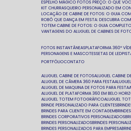
ESPELHO MÁGICO FOTOS PREÇO: O QUE VOC
KIT CHURRASQUEIRO PERSONALIZADO EM C
LOCAÇÃO DE CABINE DE FOTOS: O GUIA COMP
ROBÔ QUE DANÇA EM FESTA: DESCUBRA COM
TOTEM CABINE DE FOTOS: O GUIA COMPLETO
VANTAGENS DO ALUGUEL DE CABINES DE FOT
FOTOS INSTANTÂNEAS
PLATAFORMA 360º VÍDE
PERSONAGENS E MASCOTES
SETAS DE LED
PIS
PORTFÓLIO
CONTATO
ALUGUEL CABINE DE FOTOS
ALUGUEL CABINE
ALUGUEL DE CÂMERA 360 PARA FESTA
ALUGUE
ALUGUEL DE MAQUINA DE FOTOS PARA FESTA
ALUGUEL DE PLATAFORMA 360 EM BELO HORI
ALUGUEL TOTEM FOTOGRÁFICO
ALUGUEL TO
BRINDE PERSONALIZADO PARA CLIENTES
BRIN
BRINDES PARA CLIENTE EM CONTAGEM
BRIND
BRINDES CORPORATIVOS PERSONALIZADOS
B
BRINDES PERSONALIZADOS
BRINDES PERSONAL
BRINDES PERSONALIZADOS PARA EMPRESA
BRI