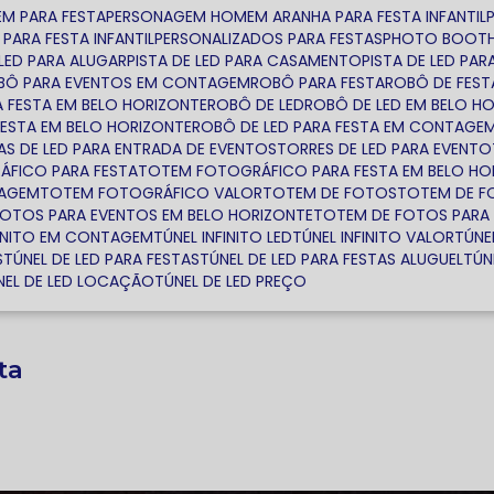
EM PARA FESTA
PERSONAGEM HOMEM ARANHA PARA FESTA INFANTIL
PARA FESTA INFANTIL
PERSONALIZADOS PARA FESTAS
PHOTO BOOTH
E LED PARA ALUGAR
PISTA DE LED PARA CASAMENTO
PISTA DE LED PA
OBÔ PARA EVENTOS EM CONTAGEM
ROBÔ PARA FESTA
ROBÔ DE FEST
A FESTA EM BELO HORIZONTE
ROBÔ DE LED
ROBÔ DE LED EM BELO H
FESTA EM BELO HORIZONTE
ROBÔ DE LED PARA FESTA EM CONTAGE
TAS DE LED PARA ENTRADA DE EVENTOS
TORRES DE LED PARA EVENTO
ÁFICO PARA FESTA
TOTEM FOTOGRÁFICO PARA FESTA EM BELO HO
TAGEM
TOTEM FOTOGRÁFICO VALOR
TOTEM DE FOTOS
TOTEM DE 
FOTOS PARA EVENTOS EM BELO HORIZONTE
TOTEM DE FOTOS PAR
NFINITO EM CONTAGEM
TÚNEL INFINITO LED
TÚNEL INFINITO VALOR
TÚNE
S
TÚNEL DE LED PARA FESTAS
TÚNEL DE LED PARA FESTAS ALUGUEL
TÚ
ÚNEL DE LED LOCAÇÃO
TÚNEL DE LED PREÇO
ta