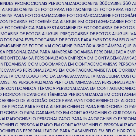
BRINDES PROMOCIONAIS PERSONALIZADOS
CABINE 360
CABINE 360 
R ALUGUEL
CABINE DE FOTO PARA FESTA
CABINE DE FOTO PARA FES
CABINE PARA FOTOGRAFIA
CABINE FOTOGRÁFICA
CABINE FOTOGRÁF
IZONTE
CABINE FOTOGRÁFICA ALUGUEL EM CONTAGEM
CABINE FO
INE FOTOGRÁFICA PARA FESTAS
CABINE DE FOTOS
CABINE DE FOTOS
EM
CABINE DE FOTOS ALUGUEL PREÇO
CABINE DE FOTOS ALUGUEL V
 FOTOS PARA EVENTOS
CABINE DE FOTOS PARA EVENTOS EM BELO H
GEM
CABINE DE FOTOS VALOR
CABINE GIRATÓRIA 360
CÂMERA QUE G
ISA PERSONALIZADA PARA ANIVERSÁRIO
CAMISA PERSONALIZADA EM
ORIZONTE
CAMISA PERSONALIZADA EMPRESA EM CONTAGEM
CAMIS
ONTE
CAMISAS COM LOGOMARCA EM CONTAGEM
CAMISAS PERSON
TE
CAMISAS PERSONALIZADAS EM CONTAGEM
CAMISETA DE CORRID
AMISETA COM LOGOTIPO DA EMPRESA
CAMISETA MASCULINA CUST
CAMISETAS PERSONALIZADAS PERTO DE MIM
CANECA PERSONALIZAD
HORIZONTE
CANECA TÉRMICA PERSONALIZADA EM CONTAGEM
CANE
LO HORIZONTE
CANECAS TÉRMICAS PERSONALIZADAS EM CONTAGEM
CARRINHO DE ALGODÃO DOCE PARA EVENTOS
CARRINHO DE ALGO
O DE PIPOCA PARA FESTA ALUGUEL
CHINELO PARA BRINDE
CHINELO P
NTE
CHINELO PARA CASAMENTO EM CONTAGEM
CHINELO CUSTOMI
ONALIZADO
CHINELO PERSONALIZADO PARA 15 ANOS
CHINELO PERSON
E
CHINELO PERSONALIZADO EM CONTAGEM
CHINELO PERSONALIZAD
O
CHINELOS PERSONALIZADOS PARA CASAMENTO EM BELO HORIZON