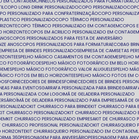
TO EM CONTAGEM
CHINELOS PERSONALIZADOS PARA FORMATURA
C
IL
COPO LONG DRINK PERSONALIZADO
COPO PERSONALIZADO
COP
OPO PERSONALIZADO PARA CONFRATERNIZAÇÃO
COPO PERSONALIZ
 PLASTICO PERSONALIZADO
COPO TÉRMICO PERSONALIZADO
ORIZONTE
COPO TÉRMICO PERSONALIZADO EM CONTAGEM
COPOS 
LO HORIZONTE
COPOS EM ACRILICO PERSONALIZADO EM CONTAGE
ANOS
COPOS PERSONALIZADOS PARA FESTA DE ANIVERSÁRIO
NZE ANOS
COPOS PERSONALIZADOS PARA FORMATURA
ECOBAG BRI
EMPRESA DE BRINDES PERSONALIZADOS
EMPRESA DE CAMISETAS PE
RIZONTE
ESPELHO MÁGICO CASAMENTOS EM CONTAGEM
ESPELHO 
GICO FOTOGRÁFICO
ESPELHO MÁGICO FOTOGRÁFICO EM BELO HOR
GEM
ESPELHO MÁGICO FOTOGRÁFICO VALOR ALUGUEL
ESPELHO MÁ
MÁGICO FOTOS EM BELO HORIZONTE
ESPELHO MÁGICO FOTOS EM 
ADOS
FORNECEDORES DE BRINDES
FORNECEDORES DE BRINDES PERSO
NEAS PARA EVENTOS
GARRAFA PERSONALIZADA PARA BRINDE
GARRA
FA PERSONALIZADA COM LOGO
IMÃ DE GELADEIRA PERSONALIZADO
ERSÁRIO
ÍMÃ DE GELADEIRA PERSONALIZADO PARA EMPRESA
IMÃ DE 
ERSONALIZADO
KIT CHURRASCO PARA BRINDE
KIT CHURRASCO PARA 
KIT CHURRASCO PERSONALIZADO
KIT CHURRASCO PERSONALIZADO 
GEM
KIT CHURRASCO PERSONALIZADO EMPRESA
KIT DE CHURRASCO
IT CHURRASCO PROFISSIONAL PERSONALIZADO
KIT CHURRASQUEIRO
O HORIZONTE
KIT CHURRASQUEIRO PERSONALIZADO EM CONTAGEM
ORMA 360
PERSONAGEM PARA ANIVERSÁRIO
PERSONAGEM PARA ANIV