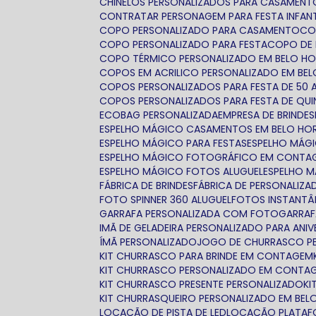
CHINELOS PERSONALIZADOS PARA CASAMEN
CONTRATAR PERSONAGEM PARA FESTA INFANT
COPO PERSONALIZADO PARA CASAMENTO
C
COPO PERSONALIZADO PARA FESTA
COPO DE
COPO TÉRMICO PERSONALIZADO EM BELO H
COPOS EM ACRILICO PERSONALIZADO EM BE
COPOS PERSONALIZADOS PARA FESTA DE 50 
COPOS PERSONALIZADOS PARA FESTA DE QUI
ECOBAG PERSONALIZADA
EMPRESA DE BRINDES
ESPELHO MÁGICO CASAMENTOS EM BELO HO
ESPELHO MÁGICO PARA FESTAS
ESPELHO MÁ
ESPELHO MÁGICO FOTOGRÁFICO EM CONTA
ESPELHO MÁGICO FOTOS ALUGUEL
ESPELHO 
FÁBRICA DE BRINDES
FÁBRICA DE PERSONALIZ
FOTO SPINNER 360 ALUGUEL
FOTOS INSTANTÂ
GARRAFA PERSONALIZADA COM FOTO
GARRA
IMÃ DE GELADEIRA PERSONALIZADO PARA ANIV
ÍMÃ PERSONALIZADO
JOGO DE CHURRASCO P
KIT CHURRASCO PARA BRINDE EM CONTAGEM
KIT CHURRASCO PERSONALIZADO EM CONTA
KIT CHURRASCO PRESENTE PERSONALIZADO
K
KIT CHURRASQUEIRO PERSONALIZADO EM BEL
LOCAÇÃO DE PISTA DE LED
LOCAÇÃO PLATAF