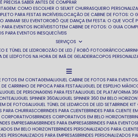
Ê PRECISA SABER ANTES DE COMPRAR
ONTAGEM: COMO ESCOLHER O SEU
KIT CHURRASQUEIRO PERSONALIZ
LETO PARA FESTAS INCRÍVEIS
LOCAÇÃO DE CABINE DE FOTOS: O 
O ANIMAR SEU EVENTO
ROBÔ QUE DANÇA EM FESTA: O QUE VOCÊ 
 PARA EVENTOS INCRÍVEIS
TOTEM CABINE DE FOTOS: O GUIA COMP
OS PARA EVENTOS INESQUECÍVEIS
SERVIÇOS
O E TÚNEL DE LED
ROBOZÃO DE LED / ROBÔ FOTOGRÁFICO
CARRI
TA DE LED
FOTOS NA HORA DE IMÃ DE GELADEIRA
COPOS PERSONALI
 DE FOTOS EM CONTAGEM
ALUGUEL CABINE DE FOTOS PARA EVENTOS
L DE CARRINHO DE PIPOCA PARA FESTA
ALUGUEL DE ESPELHO MÁGIC
ALUGUEL DE PERSONAGENS PARA FESTA
ALUGUEL DE PLATAFORMA 36
ZONTE
ALUGUEL SPINNER 360
ALUGUEL SPINNER 360 EM BELO HORIZON
TEM DE FOTOS
ALUGUEL TÚNEL DE LED
ARCOS DE LED SETA
BRINDE K
DES PARA CHURRASCO
BRINDES PARA CLIENTE
BRINDES PARA CLIENTE 
ES CORPORATIVOS
BRINDES CORPORATIVOS EM BELO HORIZONTE
BR
RINDES EMPRESARIAIS
BRINDES PARA EMPRESAS
BRINDES PARA EVENTOS
IZADOS EM BELO HORIZONTE
BRINDES PERSONALIZADOS PARA CLIENT
NDES PERSONALIZADOS PARA EMPRESAS
BRINDES PERSONALIZADOS P