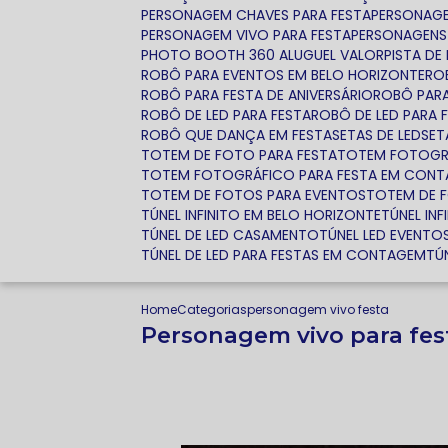
PERSONAGEM CHAVES PARA FESTA
PERSONAG
PERSONAGEM VIVO PARA FESTA
PERSONAGENS 
PHOTO BOOTH 360 ALUGUEL VALOR
PISTA D
ROBÔ PARA EVENTOS EM BELO HORIZONTE
R
ROBÔ PARA FESTA DE ANIVERSÁRIO
ROBÔ PAR
ROBÔ DE LED PARA FESTA
ROBÔ DE LED PARA 
ROBÔ QUE DANÇA EM FESTA
SETAS DE LED
SE
TOTEM DE FOTO PARA FESTA
TOTEM FOTOGR
TOTEM FOTOGRÁFICO PARA FESTA EM CON
TOTEM DE FOTOS PARA EVENTOS
TOTEM DE 
TÚNEL INFINITO EM BELO HORIZONTE
TÚNEL I
TÚNEL DE LED CASAMENTO
TÚNEL LED EVENTO
TÚNEL DE LED PARA FESTAS EM CONTAGEM
T
Home
Categorias
personagem vivo festa
Personagem vivo para fes