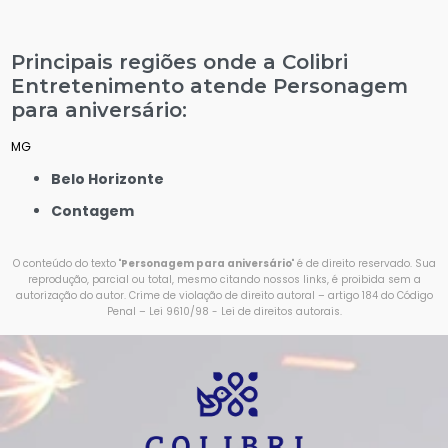
Principais regiões onde a Colibri
Entretenimento atende Personagem
para aniversário:
MG
Belo Horizonte
Contagem
O conteúdo do texto "
Personagem para aniversário
" é de direito reservado. Sua
reprodução, parcial ou total, mesmo citando nossos links, é proibida sem a
autorização do autor. Crime de violação de direito autoral – artigo 184 do Código
Penal –
Lei 9610/98 - Lei de direitos autorais
.