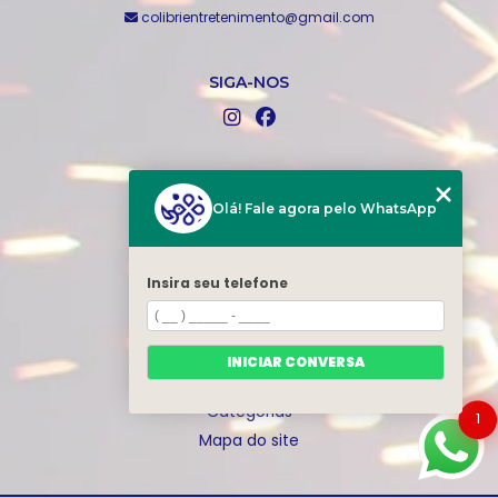
colibrientretenimento@gmail.com
SIGA-NOS
MENU
Home
Olá! Fale agora pelo WhatsApp
Quem somos
Produtos
Insira seu telefone
Blog
Serviços
Portfólio
INICIAR CONVERSA
Contato
Categorias
1
Mapa do site