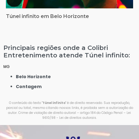
Túnel infinito em Belo Horizonte
Principais regiões onde a Colibri
Entretenimento atende Túnel infinito:
MG
Belo Horizonte
Contagem
O conteúdo do texto "
Túnel infinito
" é de direito reservado. Sua reprodução,
parcial ou total, mesmo citando nossos links, é proibida sem a autorização do
autor. Crime de violação de direito autoral – artigo 184 do Código Penal –
Lei
9610/98 - Lei de direitos autorais
.